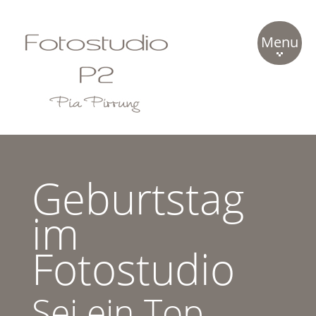
Menu
P2
Studio
Portfolio
Geburtstag
Kontakt
im
Fotostudio
Sei ein Top